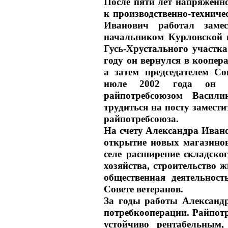
После пяти лет напряжённо
к производственно-техничес
Иванович работал замес
начальником Курловской 
Гусь-Хрустального участк
году он вернулся в коопера
а затем председателем Со
июле 2002 года он пер
райпотребсоюзом Васили
трудиться на посту замести
райпотребсоюза.
На счету Александра Ивано
открытие новых магазинов
селе расширение складског
хозяйства, строительство 
общественная деятельнос
Совете ветеранов.
За годы работы Александр
потребкооперации. Райпотре
устойчиво рентабельным