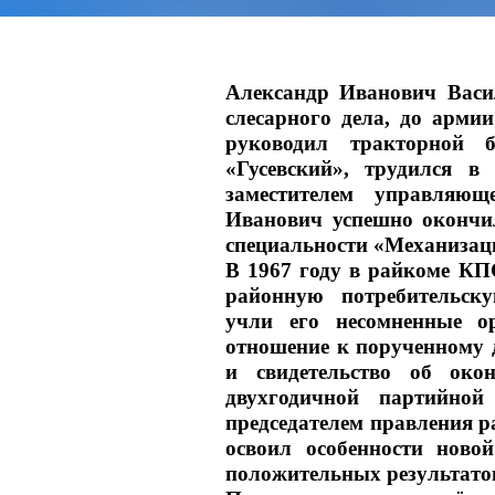
Александр Иванович Васил
слесарного дела, до арми
руководил тракторной б
«Гусевский», трудился в
заместителем управляющ
Иванович успешно окончил
специальности «Механизаци
В 1967 году в райкоме КП
районную потребительск
учли его несомненные орг
отношение к порученному д
и свидетельство об ок
двухгодичной партийной
председателем правления р
освоил особенности новой
положительных результато