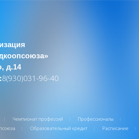
изация
адкоопсоюза»
, д.14
8(930)031-96-40
:
Чемпионат профессий
Профессионалы
псоюза
Образовательный кредит
Расписание