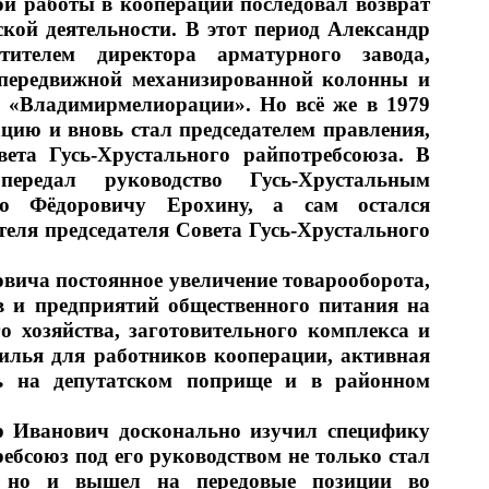
й работы в кооперации последовал возврат 
кой деятельности. В этот период Александр 
тителем директора арматурного завода, 
передвижной механизированной колонны и 
а «Владимирмелиорации». Но всё же в 1979 
цию и вновь стал председателем правления, 
вета Гусь-Хрустального райпотребсоюза. В 
едал руководство Гусь-Хрустальным 
ю Фёдоровичу Ерохину, а сам остался 
теля председателя Совета Гусь-Хрустального 
вича постоянное увеличение товарооборота, 
 и предприятий общественного питания на 
о хозяйства, заготовительного комплекса и 
жилья для работников кооперации, активная 
ть на депутатском поприще и в районном 
 Иванович досконально изучил специфику 
бсоюз под его руководством не только стал 
, но и вышел на передовые позиции во 