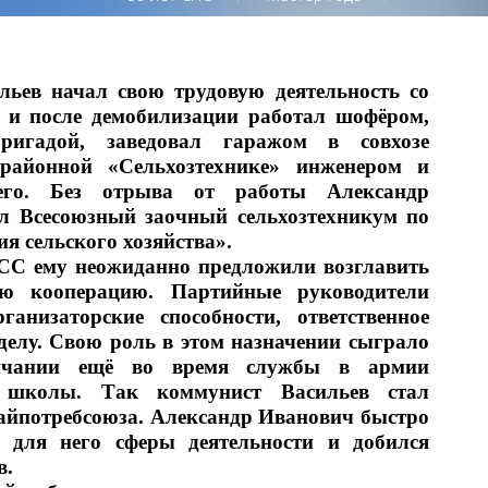
ьев начал свою трудовую деятельность со 
и и после демобилизации работал шофёром, 
ригадой, заведовал гаражом в совхозе 
 районной «Сельхозтехнике» инженером и 
его. Без отрыва от работы Александр 
 Всесоюзный заочный сельхозтехникум по 
я сельского хозяйства».
СС ему неожиданно предложили возглавить 
ую кооперацию. Партийные руководители 
анизаторские способности, ответственное 
елу. Свою роль в этом назначении сыграло 
ончании ещё во время службы в армии 
 школы. Так коммунист Васильев стал 
айпотребсоюза. Александр Иванович быстро 
 для него сферы деятельности и добился 
в.