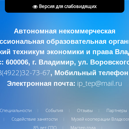
Версия для слабовидящих
Автономная некоммерческая
ссиональная образовательная орган
ий техникум экономики и права Вл
: 600006, г. Владимир, ул. Воровского
8(4922)32-73-67
, Мобильный телефон
ip_tep@mail.ru
Электронная почта:
Специальности
События
Отзывы
Партнеры
Содействие занятости
Музей кооперации Владкоо
85 лет СПО
Мастер года